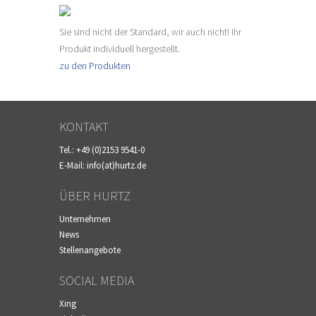
Sie sind nicht der Standard, wir auch nicht! Ihr
Produkt individuell hergestellt.
zu den Produkten
KONTAKT
Tel.:
+49 (0)2153 9541-0
E-Mail:
info(at)hurtz.de
ÜBER HURTZ
Unternehmen
News
Stellenangebote
SOCIAL MEDIA
Xing