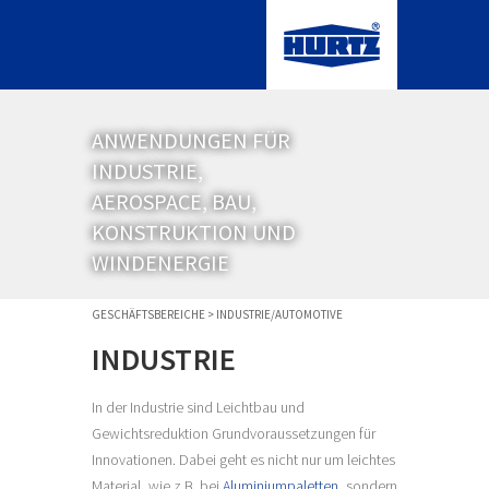
ANWENDUNGEN FÜR
INDUSTRIE,
AEROSPACE, BAU,
KONSTRUKTION UND
WINDENERGIE
GESCHÄFTSBEREICHE
>
INDUSTRIE/AUTOMOTIVE
INDUSTRIE
In der Industrie sind Leichtbau und
Gewichtsreduktion Grundvoraussetzungen für
Innovationen. Dabei geht es nicht nur um leichtes
Material, wie z.B. bei
Aluminiumpaletten
, sondern