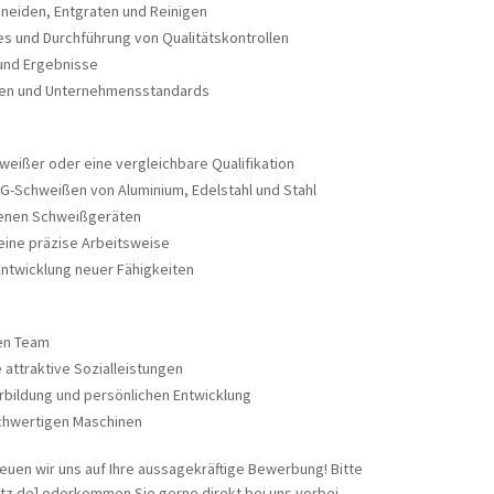
hneiden, Entgraten und Reinigen
 und Durchführung von Qualitätskontrollen
 und Ergebnisse
ften und Unternehmensstandards
eißer oder eine vergleichbare Qualifikation
IG-Schweißen von Aluminium, Edelstahl und Stahl
denen Schweißgeräten
eine präzise Arbeitsweise
Entwicklung neuer Fähigkeiten
hen Team
attraktive Sozialleistungen
rbildung und persönlichen Entwicklung
chwertigen Maschinen
euen wir uns auf Ihre aussagekräftige Bewerbung! Bitte
rtz.de] oderkommen Sie gerne direkt bei uns vorbei.