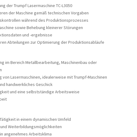
ng der Trumpf Lasermaschine TC-L3050
ieren der Maschine gemäß technischen Vorgaben
tskontrollen während des Produktionsprozesses
aschine sowie Behebung kleinerer Störungen
ktionsdaten und -ergebnisse
en Abteilungen zur Optimierung der Produktionsabläufe
g im Bereich Metallbearbeitung, Maschinenbau oder
n
ng von Lasermaschinen, idealerweise mit Trumpf-Maschinen
und handwerkliches Geschick
gkeit und eine selbstständige Arbeitsweise
beit
Tätigkeit in einem dynamischen Umfeld
 und Weiterbildungsmöglichkeiten
 ein angenehmes Arbeitsklima