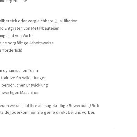
 und Ergebnisse
lbereich oder vergleichbare Qualifikation
nd Entgraten von Metallbauteilen
ng sind von Vorteil
eine sorgfältige Arbeitsweise
erforderlich)
nem dynamischen Team
traktive Sozialleistungen
d persönlichen Entwicklung
chwertigen Maschinen
euen wir uns auf Ihre aussagekräftige Bewerbung! Bitte
rtz.de] oderkommen Sie gerne direkt bei uns vorbei.