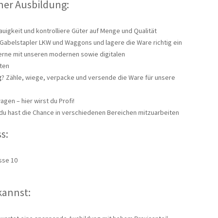
ner Ausbildung:
uigkeit und kontrolliere Güter auf Menge und Qualität
 Gabelstapler LKW und Waggons und lagere die Ware richtig ein
erne mit unseren modernen sowie digitalen
ten
g
? Zähle, wiege, verpacke und versende die Ware für unsere
agen – hier wirst du Profi!
du hast die Chance in verschiedenen Bereichen mitzuarbeiten
s:
sse 10
kannst: